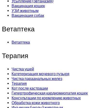
Усыпление (эвтаназия)
Вакцинация кошек
УЗИ животным
Вакцинация собак
Ветаптека
Ветаптека
Терапия
Чистка ушей
Катетеризация мочевого пузыря
Чистка параанальных желез
Терапия
Кот после кастрации
Гипертрофическая кардиомиопатия кошек
Консультации по кормлению животных
Обработка кожи животного
Инъекции (уколы) животным