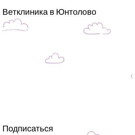
Ветклиника в Юнтолово
Санкт-Петербург,
Юнтоловский пр. 51 к.1 (рядом с почтой). Ближайшие
станции метро Беговая и Черная речка. Ближайшие
районы Приморский, Ольгино, Лахта . Телефон
9802497
980-24-97
981-26-97
С 10 до 21, ежедневно
Подписаться