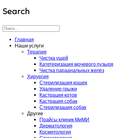
Search
Главная
Наши услуги
Терапия
Чистка ушей
Катетеризация мочевого пузыря
Чистка параанальных желез
Хирургия
Стерилизация кошек
Удаление грыжи
Кастрация котов
Кастрация собак
Стерилизация собак
Другие
Прайсы клиник МиМИ
Дерматология
Косметология