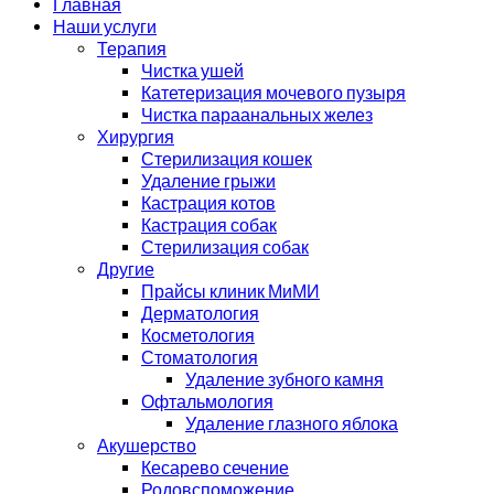
Главная
Наши услуги
Терапия
Чистка ушей
Катетеризация мочевого пузыря
Чистка параанальных желез
Хирургия
Стерилизация кошек
Удаление грыжи
Кастрация котов
Кастрация собак
Стерилизация собак
Другие
Прайсы клиник МиМИ
Дерматология
Косметология
Стоматология
Удаление зубного камня
Офтальмология
Удаление глазного яблока
Акушерство
Кесарево сечение
Родовспоможение