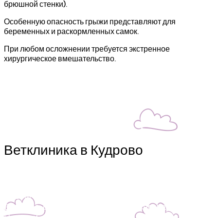
брюшной стенки).
Особенную опасность грыжи представляют для
беременных и раскормленных самок.
При любом осложнении требуется экстренное
хирургическое вмешательство.
Ветклиника в Кудрово
Кудрово
Новый Оккервиль, ул. Ленинградская д.7, метро ул.
Дыбенко, ближайшие районы Красногвардейский,
Невский . Телефон 2416040