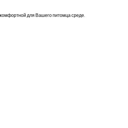
о комфортной для Вашего питомца среде.
 Дыбенко, ближайшие районы Красногвардейский, Невс