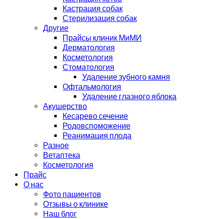
Кастрация собак
Стерилизация собак
Другие
Прайсы клиник МиМИ
Дерматология
Косметология
Стоматология
Удаление зубного камня
Офтальмология
Удаление глазного яблока
Акушерство
Кесарево сечение
Родовспоможение
Реанимация плода
Разное
Ветаптека
Косметология
Прайс
О нас
Фото пациентов
Отзывы о клинике
Наш блог