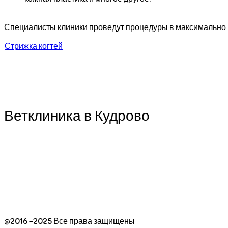
Специалисты клиники проведут процедуры в максимальн
Стрижка когтей
Ветклиника в Кудрово
Кудрово
Новый Оккервиль, ул. Ленинградская д.7, метро ул.
241-60-40
С 10 до 22, ежедневно
@2016 -2025 Все права защищены