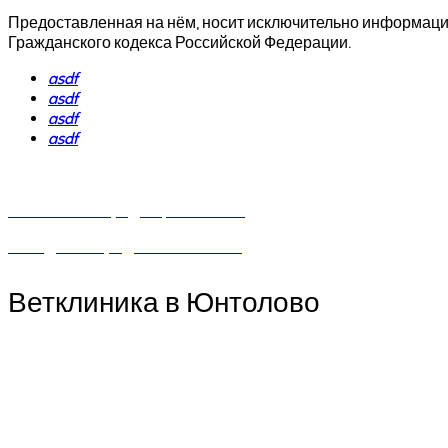
Предоставленная на нём, носит исключительно информацио
Гражданского кодекса Российской Федерации.
asdf
asdf
asdf
asdf
Политика конфиденциальности
Созадние и продвижение сайта
Ветклиника в Юнтолово
Санкт-Петербург,
Юнтоловский пр. 51 к.1 (рядом с почтой). Ближайши
9802497