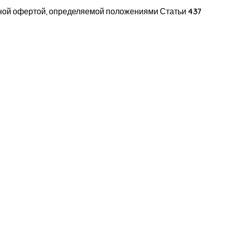
чной офертой, определяемой положениями Статьи 437
айоны Приморский, Ольгино, Лахта . Телефон