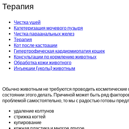
Терапия
Чистка ушей
Катетеризация мочевого пузыря
Чистка параанальных желез
Терапия
Кот после кастрации
Гипертрофическая кардиомиопатия кошек
Консультации по кормлению животных
Обработка кожи животного
Инъекции (уколы) животным
Обычно животным не требуются проводить косметические пр
состоянии этого делать. Причиной может быть ряд факторо
проблемой самостоятельно, то мы с радостью готовы предл
удаление колтунов
стрижка когтей
купирование
кожная пластика и многое другое.