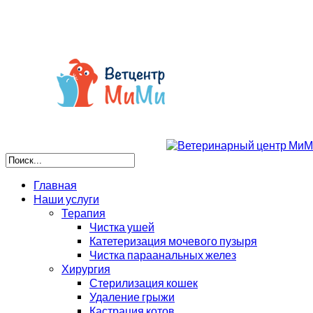
Главная
Наши услуги
Терапия
Чистка ушей
Катетеризация мочевого пузыря
Чистка параанальных желез
Хирургия
Стерилизация кошек
Удаление грыжи
Кастрация котов