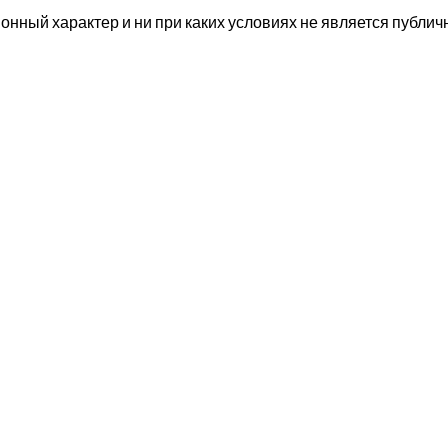
нный характер и ни при каких условиях не является публи
е станции метро Беговая и Черная речка. Ближайшие р